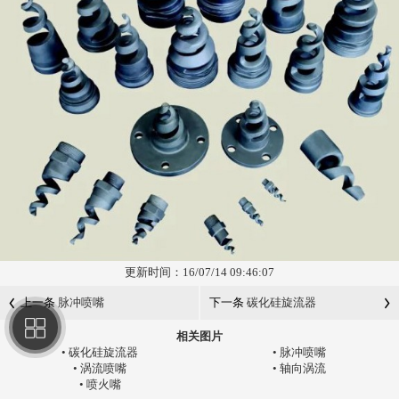
更新时间：16/07/14 09:46:07
上一条
脉冲喷嘴
下一条
碳化硅旋流器
相关图片
•
碳化硅旋流器
•
脉冲喷嘴
•
涡流喷嘴
•
轴向涡流
•
喷火嘴