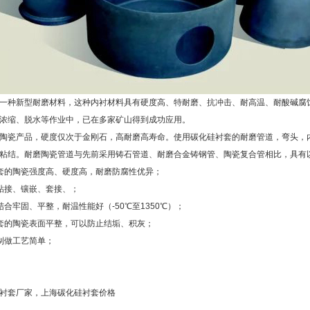
种新型耐磨材料，这种内衬材料具有硬度高、特耐磨、抗冲击、耐高温、耐酸碱腐蚀
浓缩、脱水等作业中，已在多家矿山得到成功应用。
瓷产品，硬度仅次于金刚石，高耐磨高寿命。使用碳化硅衬套的耐磨管道，弯头，内衬
粘结。耐磨陶瓷管道与先前采用铸石管道、耐磨合金铸钢管、陶瓷复合管相比，具有
套的陶瓷强度高、硬度高，耐磨防腐性优异；
粘接、镶嵌、套接、；
合牢固、平整，耐温性能好（-50℃至1350℃）；
套的陶瓷表面平整，可以防止结垢、积灰；
制做工艺简单；
衬套厂家，上海碳化硅衬套价格