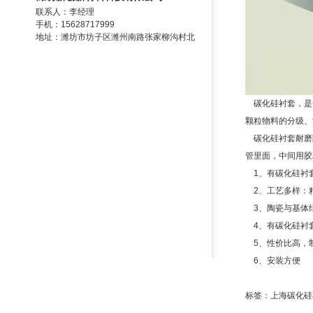
联系人：李经理
手机：15628717999
地址：潍坊市坊子区潍州南路张家柳沟村北
碳化硅衬套，是一
颗粒物料的分级、
碳化硅衬套耐磨陶
管里面，中间用胶
1、有碳化硅衬
2、工艺多样：
3、陶瓷与基体结
4、有碳化硅衬
5、性价比高，
6、安装方便
标签：上海碳化硅